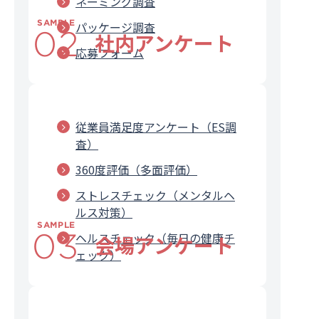
ネーミング調査
SAMPLE
パッケージ調査
02
社内アンケート
応募フォーム
従業員満足度アンケート（ES調
査）
360度評価（多面評価）
ストレスチェック（メンタルヘ
ルス対策）
SAMPLE
03
ヘルスチェック（毎日の健康チ
会場アンケート
ェック）