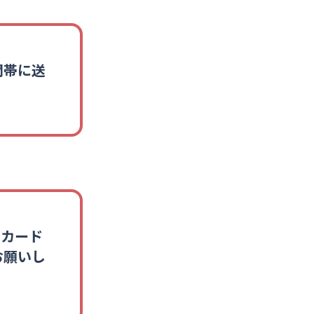
間帯に送
のカード
お願いし