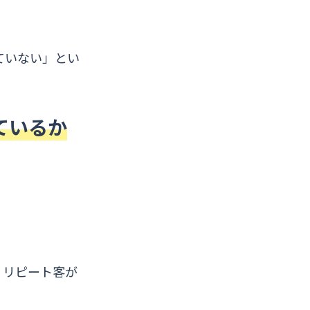
ていない」とい
ているか
、リピート客が
。