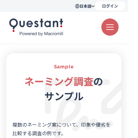
ログイン
日本語
アンケート例
テンプレート
活用シーン
お客様の声
パネル調査
Sample
料金プラン
ネーミング調査
の
サンプル
資料ダウンロード
無料登録
複数のネーミング案について、印象や優劣を
20秒!
比較する調査の例です。