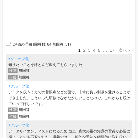
上記評価の理由
(回答数:
84
無回答:
51
)
1
2
3
4
5
…
17
次へ＞
+グループ化
知りたいことをほとんど教えてもらいました。
性別
無回答
年齢
無回答
+グループ化
データを扱ううえでの着眼点などの面で、非常に良い刺激を受けることが
できました。こういった研修はなかなかないことなので、これからも続け
ていってほしいです。
性別
無回答
年齢
無回答
+グループ化
データサイエンティストになるためには、膨大の量の知識の習得が必要に
感じ、とても不安でした。講義では、一般的な手法を網羅的に取り扱い、