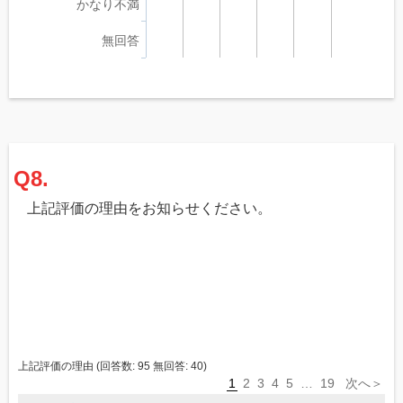
かなり不満
無回答
Q8.
上記評価の理由をお知らせください。
上記評価の理由
(回答数:
95
無回答:
40
)
1
2
3
4
5
…
19
次へ＞