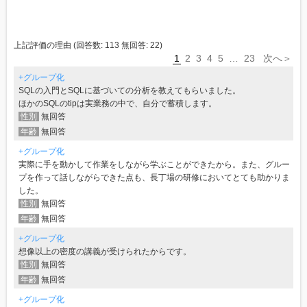
上記評価の理由
(回答数:
113
無回答:
22
)
1
2
3
4
5
…
23
次へ＞
+グループ化
SQLの入門とSQLに基づいての分析を教えてもらいました。
ほかのSQLのtipは実業務の中で、自分で蓄積します。
性別
無回答
年齢
無回答
+グループ化
実際に手を動かして作業をしながら学ぶことができたから。また、グルー
プを作って話しながらできた点も、長丁場の研修においてとても助かりま
した。
性別
無回答
年齢
無回答
+グループ化
想像以上の密度の講義が受けられたからです。
性別
無回答
年齢
無回答
+グループ化