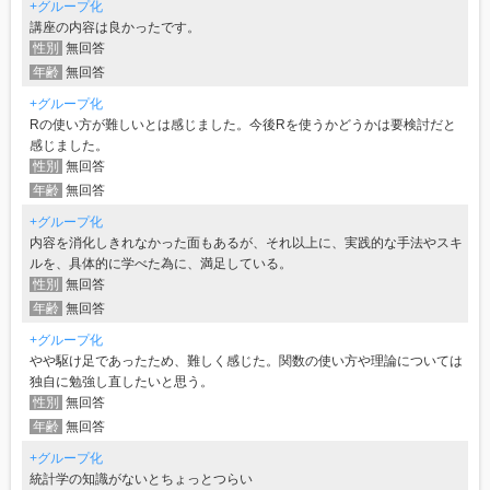
+グループ化
講座の内容は良かったです。
性別
無回答
年齢
無回答
+グループ化
Rの使い方が難しいとは感じました。今後Rを使うかどうかは要検討だと
感じました。
性別
無回答
年齢
無回答
+グループ化
内容を消化しきれなかった面もあるが、それ以上に、実践的な手法やスキ
ルを、具体的に学べた為に、満足している。
性別
無回答
年齢
無回答
+グループ化
やや駆け足であったため、難しく感じた。関数の使い方や理論については
独自に勉強し直したいと思う。
性別
無回答
年齢
無回答
+グループ化
統計学の知識がないとちょっとつらい