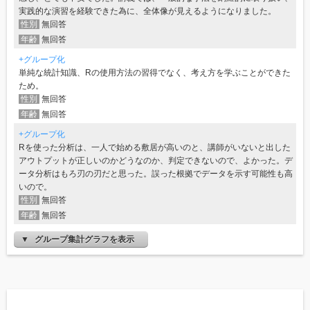
実践的な演習を経験できた為に、全体像が見えるようになりました。
性別
無回答
年齢
無回答
+グループ化
単純な統計知識、Rの使用方法の習得でなく、考え方を学ぶことができた
ため。
性別
無回答
年齢
無回答
+グループ化
Rを使った分析は、一人で始める敷居が高いのと、講師がいないと出した
アウトプットが正しいのかどうなのか、判定できないので、よかった。デ
ータ分析はもろ刃の刃だと思った。誤った根拠でデータを示す可能性も高
いので。
性別
無回答
年齢
無回答
グループ集計グラフを表示