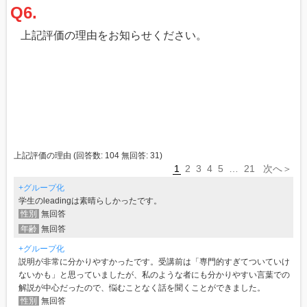
Q6.
上記評価の理由をお知らせください。
上記評価の理由
(回答数:
104
無回答:
31
)
1
2
3
4
5
…
21
次へ＞
+グループ化
学生のleadingは素晴らしかったです。
性別
無回答
年齢
無回答
+グループ化
説明が非常に分かりやすかったです。受講前は「専門的すぎてついていけ
ないかも」と思っていましたが、私のような者にも分かりやすい言葉での
解説が中心だったので、悩むことなく話を聞くことができました。
性別
無回答