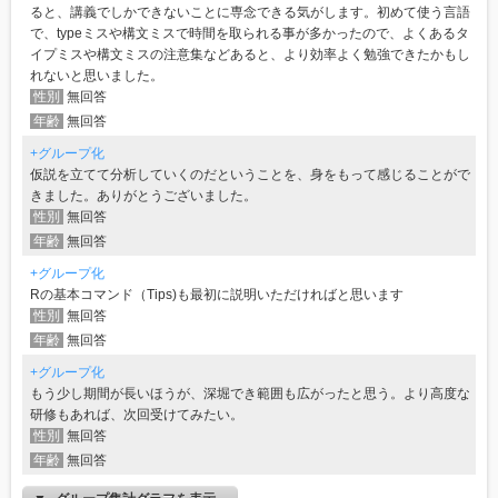
ると、講義でしかできないことに専念できる気がします。初めて使う言語
で、typeミスや構文ミスで時間を取られる事が多かったので、よくあるタ
イプミスや構文ミスの注意集などあると、より効率よく勉強できたかもし
れないと思いました。
性別
無回答
年齢
無回答
+グループ化
仮説を立てて分析していくのだということを、身をもって感じることがで
きました。ありがとうございました。
性別
無回答
年齢
無回答
+グループ化
Rの基本コマンド（Tips)も最初に説明いただければと思います
性別
無回答
年齢
無回答
+グループ化
もう少し期間が長いほうが、深堀でき範囲も広がったと思う。より高度な
研修もあれば、次回受けてみたい。
性別
無回答
年齢
無回答