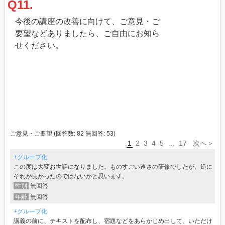
Q11.
今後の講座の改善に向けて、ご意見・ご
要望などありましたら、ご自由にお知ら
せください。
ご意見・ご要望
(回答数:
82
無回答:
53
)
1
2
3
4
5
…
17
次へ＞
+グループ化
この度は大変お世話になりました。ものすごい速さの研修でしたが、逆に
それが良かったのではないかと思います。
性別
無回答
年齢
無回答
+グループ化
講義の前に、テキストを配布し、宿題などをあらかじめ出して、いただけ