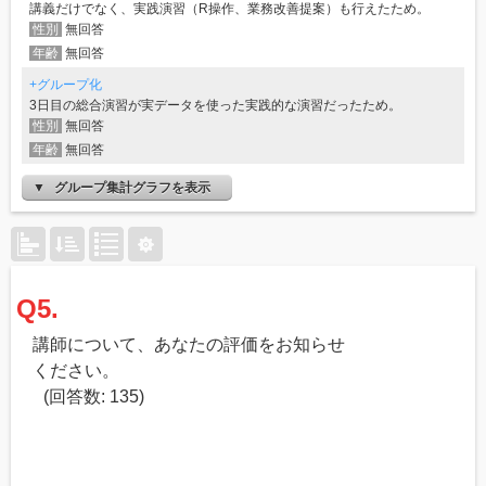
講義だけでなく、実践演習（R操作、業務改善提案）も行えたため。
性別
無回答
年齢
無回答
+グループ化
3日目の総合演習が実データを使った実践的な演習だったため。
性別
無回答
年齢
無回答
グループ集計グラフを表示
Q5.
講師について、あなたの評価をお知らせ
ください。
(回答数: 135)