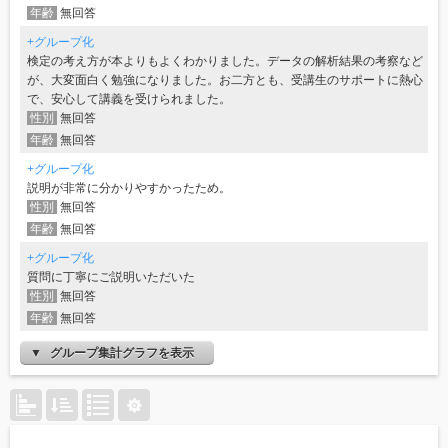
年齢
無回答
+グループ化
検定の考え方が本よりもよくわかりました。データの解析結果の考察など
が、大変面白く勉強になりました。お二方とも、受講生のサポートに熱心
で、安心して講義を受けられました。
性別
無回答
年齢
無回答
+グループ化
説明が非常に分かりやすかったため。
性別
無回答
年齢
無回答
+グループ化
質問に丁寧にご説明いただいた
性別
無回答
年齢
無回答
グループ集計グラフを表示