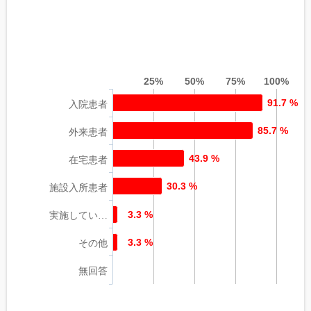
25%
50%
75%
100%
91.7 %
入院患者
85.7 %
外来患者
43.9 %
在宅患者
30.3 %
施設入所患者
3.3 %
実施してい…
3.3 %
その他
無回答