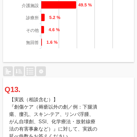
49.5 %
介護施設
5.2 %
診療所
4.6 %
その他
1.6 %
無回答
Q13.
【実践（相談含む）】
『創傷ケア（褥瘡以外の創／例：下腿潰
瘍、瘻孔、スキン-テア、リンパ浮腫、
がん自壊創、SSI、化学療法・放射線療
法の有害事象など）』に対して、実践の
延べ件数をお答えください。