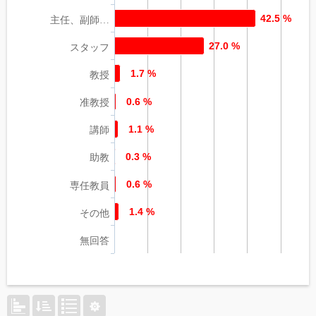
42.5 %
主任、副師…
27.0 %
スタッフ
1.7 %
教授
0.6 %
准教授
1.1 %
講師
0.3 %
助教
0.6 %
専任教員
1.4 %
その他
無回答