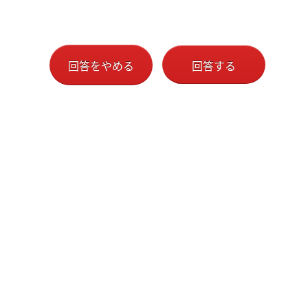
上、一部設問は必須回答としています。回答しないこと
によって、不利益が生じることはありません。
ご回答いただいた情報は、事務局（信金中央金庫）が適
切に管理し、今後のセミナー内容の充実や運営改善、採
回答をやめる
回答する
用関連情報のご案内の参考として利用します。
なお、興味のある信用金庫および採用情報の案内希望に
関するご回答は、メールアドレスと紐づけて、事務局
（信金中央金庫）から採用情報等をご案内するために利
用する場合があります。
また、アンケート結果は、個人が特定されないよう統計
的に処理したうえで、道内の信用金庫に提供する場合が
あります。
なお、法令に基づく場合を除き、これ以外の第三者に個
人情報を提供することはありません。
個人情報の取扱いに関する詳細は、信金中央金庫の個人
情報保護方針をご確認ください。
【個人情報保護方針】