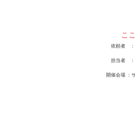
こ
依頼者 ： 
サンヴィ
担当者 ： 
開催会場 ：
〒650
神戸市中央