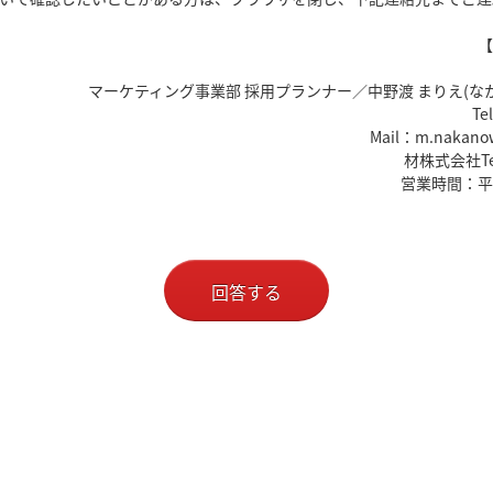
【
マーケティング事業部 採用プランナー／中野渡 まりえ(なか
Te
Mail：m.nakanowa
​ 材株式会社Tel
営業時間：平日
回答する