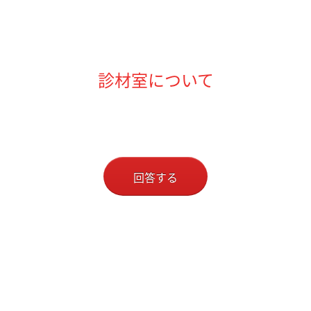
診材室について
回答する