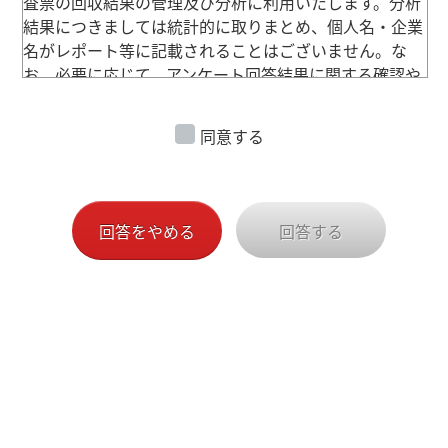
査票の回収結果の管理及び分析に利用いたします。分析
結果につきましては統計的に取りまとめ、個人名・企業
名がレポート等に記載されることはございません。な
お、必要に応じて、アンケート回答結果に関する確認や
質問のご連絡を差し上げる場合がございます。
同意する
■個人情報の第三者への提供
アンケート回答結果は、本事業の推進者である株式会社
野村総合研究所、近畿日本ツーリスト株式会社、ならび
に本事業委託者である農林水産省のみが利用し、その他
回答をやめる
回答する
の第三者に提供することはございません。
■開示等の求めに応じる手続き
当社では、お客様のお申し出により個人情報をご本人に
開示します。 その場合、NRI グループ所定の方法によっ
て本人確認を行わせていただきます。お客様に開示した
個人情報に事実と異なる内容があった場合、これを直ち
に修正いたします。またお客様から個人情報の利用停止
のお申し出があった場合には、直ちにその利用を停止い