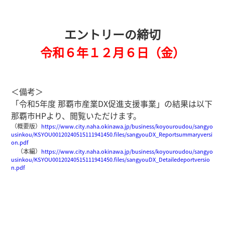
エントリーの締切
令和６年１２月６日（金）
＜備考＞
「令和5年度 那覇市産業DX促進支援事業」の結果は以下
那覇市HPより、閲覧いただけます。
（概要版）
https://www.city.naha.okinawa.jp/business/koyouroudou/sangyo
usinkou/KSYOU00120240515111941450.files/sangyouDX_Reportsummaryversi
on.pdf
（本編）
https://www.city.naha.okinawa.jp/business/koyouroudou/sangyo
usinkou/KSYOU00120240515111941450.files/sangyouDX_Detailedeportversio
n.pdf