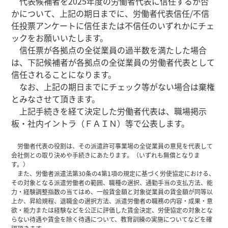
代表候補者を2025年度の労働者代表に信任するか否
かについて、上記の期日までに、労働者代表信任/不信
任投票アンケートに信任または不信任
のいずれかにチェ
ックをお願いいたします。
信任票が各拠点の全従業員の過半数を満たした場合
は、下記候補者が各拠点の全従業員の労働者代表として
信任されることになります。
なお、上記の期日までにチェック等がない場合は棄権
とみなさせて頂きます。
上記手続きを経て決定した労働者代表は、職場掲示
板・社内イントラ（ＦＡＩＮ）等で公表します。
労働者代表の役割は、その派遣許可事業場の全従業員の意見を代表して
会社側との取り決めや手続きにあたります。
（いずれも無償となりま
す。）
また、労働者派遣法第30条の4第1項の規定に基づく労使協定における、
その対象となる派遣労働者の範囲、職種の選択、通勤手当の支払方法、能
力・経験調整指数の当てはめ、一般賃金額と対象従業員の賃金額が同等以
上か、昇給規程、退職金の選択方法、派遣労働者の職務の内容・成果・意
欲・能力または経験などを公正に評価した賃金決定、労使協定の対象とな
らない待遇や賃金を除く待遇について、教育訓練の実施についてなどを確