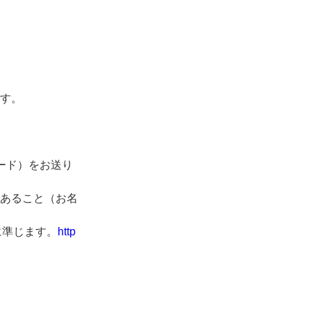
す。
コード）をお送り
あること（お名
に準じます。
http