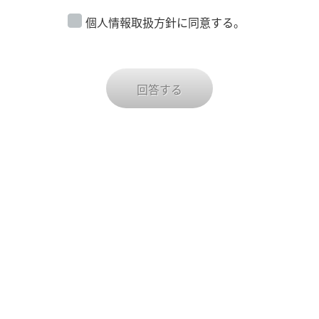
１． 「お客様アンケート」にご入力いただく、個人情報
個人情報取扱方針に同意する。
の利用目的について
（１）ご入力いただく個人情報
・貴社名
・ご担当者様名
回答する
（２）利用目的
・弊社がこれまでにご提供したサービス、製品等へのご
評価の集計
・お問合せご本人とのアクセス（メール連絡、電話連
絡）
提供された個人情報を上記以外の目的で利用する場合
は、ご本人に通知・連絡し、同意をいただいた上で行う
ものといたします。
２． 第三者への提供
提供された個人情報は上記目的のためにのみ使用し、い
かなる第三者にも開示または提供することはありませ
ん。ただし、法律の定めにより、国、地方公共団体、裁
判所、警察その他法律や条令などで認められた権限を持