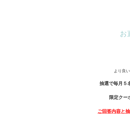
お
より良い
抽選で毎月５名
限定クー
ご回答内容と抽