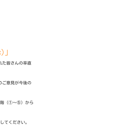
希)」
れた皆さんの率直
のご意見が今後の
段階（①～⑤）から
力してください。