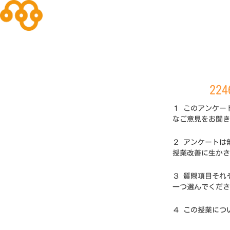
22
１ このアンケー
なご意見をお聞き
２ アンケートは
授業改善に生かさ
３ 質問項目それ
一つ選んでくださ
４ この授業につ