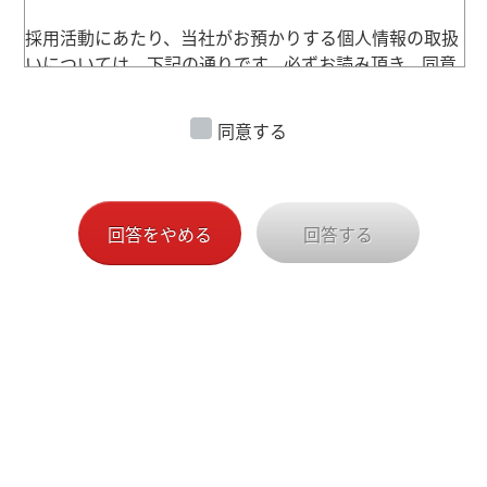
採用活動にあたり、当社がお預かりする個人情報の取扱
いについては、下記の通りです。必ずお読み頂き、同意
の旨をご署名の上、下記のアンケートをご提出くださ
い。なお、個人情報の取扱いに同意いただけない場合
同意する
は、採用選考対象外となりますので、ご了承ください。
また、その場合はご提出いただいた個人情報は速やかに
廃棄させていただきます。
回答をやめる
回答する
＜個人情報の利用目的＞
弊社が保有する応募者の個人情報は、以下の目的で利用
させて頂きます。また、弊社は、ご本人の同意を得ない
で、この目的以外で応募者の個人情報を利用いたしませ
ん。
ご提出頂いた個人情報で不要になったものは、弊社の責
任において処分いたします。
※目的
1. 弊社の採用活動に伴う、情報（セミナーやホームペー
ジの御案内等）の提供や連絡等を行うため