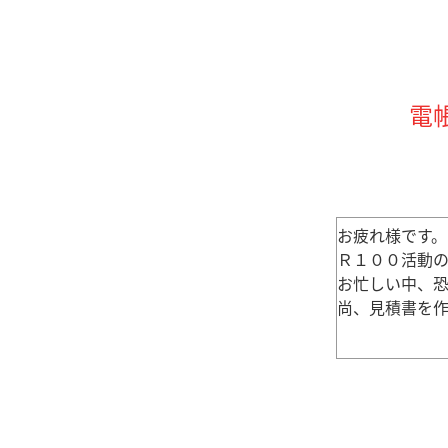
電
お疲れ様です。
Ｒ１００活動
お忙しい中、
尚、見積書を