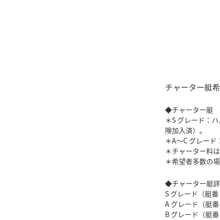
チャーター艇希
◆チャーター艇
＊S グレード：
険加入済）。
＊A～C グレー
＊チャーター料は
＊希望者多数の場
◆チャーター艇詳
S グレード（艇番 2
A グレード（艇番 2
B グレード（艇番 1