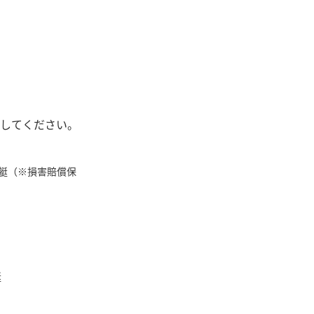
】
してください。
艇（※損害賠償保
艇