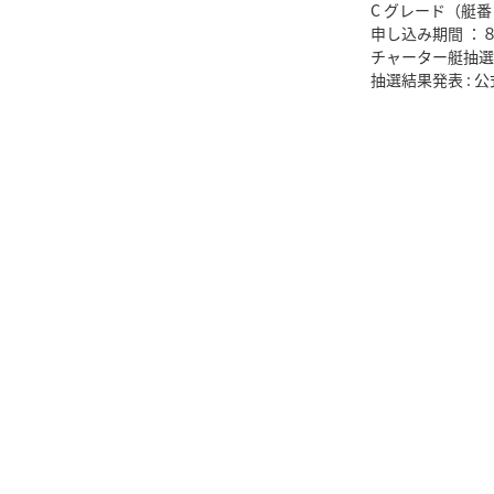
C グレード（艇番 1
申し込み期間 ：８
チャーター艇抽選日 :
抽選結果発表 :