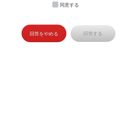
ご
承諾のうえご記⼊・ご提出くださいますようお願い申
同意する
し上げます。
（AXA-C-220613/847-468)
回答をやめる
回答する