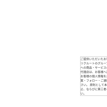
ご提供いただいたお
リクルートのグルー
への商品・サービス
代理店は、お客様へ
お客様の個人情報を
案・フォロー・ご連
さい。 原則として
止、ならびに第三者
い｡