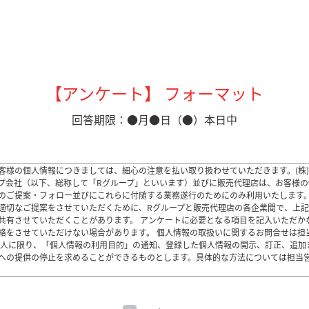
【アンケート】 フォーマット
回答期限：●月●日（●）本日中
客様の個人情報につきましては、細心の注意を払い取り扱わせていただきます。(株)
プ会社（以下、総称して「Rグループ」といいます）並びに販売代理店は、お客様の
のご提案・フォロー並びにこれらに付随する業務遂行のためにのみ利用いたします。
適切なご提案をさせていただくために、Rグループと販売代理店の各企業間で、上
共有させていただくことがあります。 アンケートに必要となる項目を記入いただか
絡をさせていただけない場合があります。 個人情報の取扱いに関するお問合せは担
本人に限り、「個人情報の利用目的」の通知、登録した個人情報の開示、訂正、追加
への提供の停止を求めることができるものとします。具体的な方法については担当