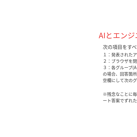
AIとエン
次の項目をすべ
１：発表されたア
２：ブラウザを閉
３：各グループ(A
の場合、回答箇所
空欄にして次のグ
※残念なことに毎
ート答案でずれた