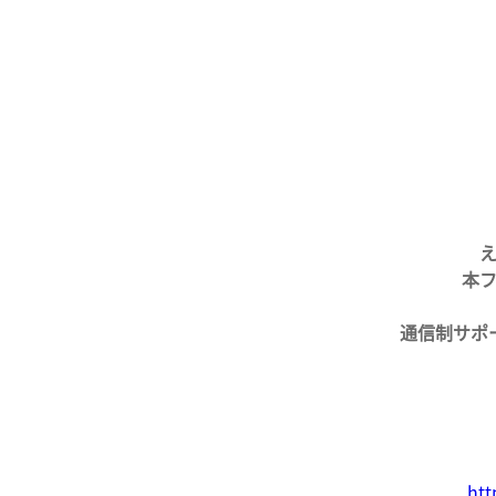
本
通信制サポ
htt