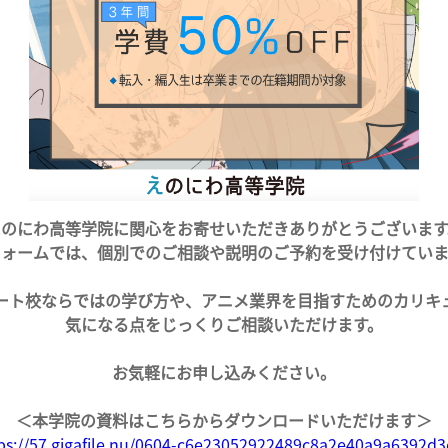
えのにわ高等学院に関心をお寄せいただきありがとうございます
フォームでは、個別でのご相談や説明のご予約を受け付けていま
ート校ならではの学び方や、アニメ業界を目指すためのカリキ
気になる点をじっくりご相談いただけます。
お気軽にお申し込みください。
＜本学院の資料はこちらからダウンロードいただけます＞
ps://57.gigafile.nu/0604-c6e23052922489c8a2e40a9a6392d