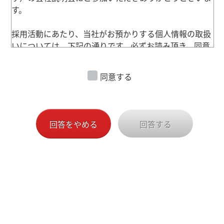
す。
採用活動にあたり、当社がお預かりする個人情報の取扱
いについては、下記の通りです。必ずお読み頂き、同意
の旨をご署名の上、下記のアンケートをご提出くださ
い。なお、個人情報の取扱いに同意いただけない場合
同意する
は、採用選考対象外となりますので、ご了承ください。
また、その場合はご提出いただいた個人情報は速やかに
廃棄させていただきます。
回答をやめる
回答する
＜個人情報の利用目的＞
弊社が保有する応募者の個人情報は、以下の目的で利用
させて頂きます。また、弊社は、ご本人の同意を得ない
で、この目的以外で応募者の個人情報を利用いたしませ
ん。
ご提出頂いた個人情報で不要になったものは、弊社の責
任において処分いたします。
※目的