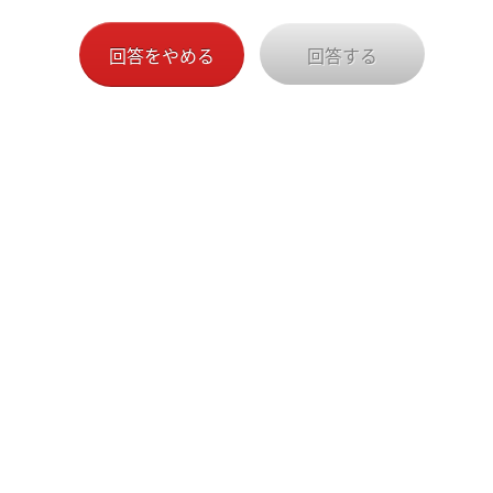
表されます。
これらの説明を読んで、内容に同意し、回答に協力する
回答をやめる
回答する
場合には、同意するをお選びの上「回答する」ボタンを
押して回答にご協力ください。
回答にご協力しない場合には、そのままブラウザを閉じ
るか、「回答をやめる」ボタンを押して、終了してくだ
さい。