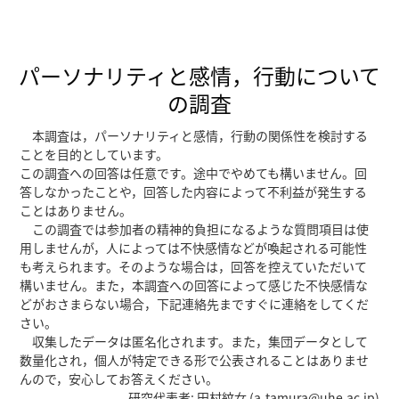
パーソナリティと感情，行動について
の調査
本調査は，パーソナリティと感情，行動の関係性を検討する
ことを目的としています。
この調査への回答は任意です。途中でやめても構いません。回
答しなかったことや，回答した内容によって不利益が発生する
ことはありません。
この調査では参加者の精神的負担になるような質問項目は使
用しませんが，人によっては不快感情などが喚起される可能性
も考えられます。そのような場合は，回答を控えていただいて
構いません。また，本調査への回答によって感じた不快感情な
どがおさまらない場合，下記連絡先まですぐに連絡をしてくだ
さい。
収集したデータは匿名化されます。また，集団データとして
数量化され，個人が特定できる形で公表されることはありませ
んので，安心してお答えください。
研究代表者: 田村紋女 (a-tamura@uhe.ac.jp)