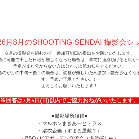
26月8月
のSHOOTING SENDAI 撮影会シ
８月の撮影会を組むので、参加可能日の提出をお願いいたします。
後に
可能で出した日程が難しくなった場合は、事前に連絡頂けると助か
予定がまだ分からない方は分かり次第お知らせください。
るのが月の中旬〜後半の場合は、調整が難しいため参加回数が少なくな
す。予めご了承ください。）
よろしくお願いいたします！
※回答は7月5日(日)以内でご協力おねがいいたします。
■撮影場所候補■
・マルホンまきあーとテラス
・浴衣企画（すまる屋敷？）
・BBQ / ビアガーデン交流会（場所探し中）