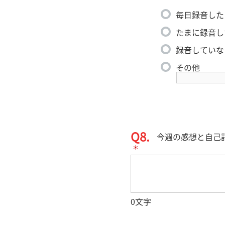
毎日録音した
たまに録音し
録音していな
その他
Q8.
今週の感想と自己
＊
0
文字