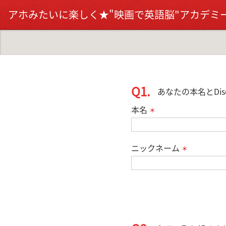
アホみたいに楽しく★"映画で英語脳"アカデミー
Q1.
あなたの本名とDi
本名
＊
ニックネーム
＊