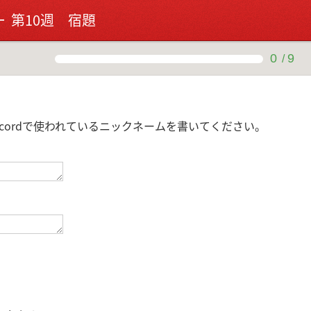
 第10週 宿題
0
9
/
scordで使われているニックネームを書いてください。