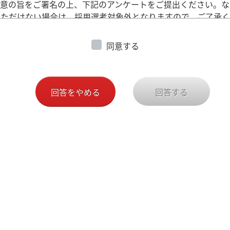
同意の旨をご署名の上、下記のアンケートをご提出ください。な
いただけない場合は、採用選考対象外となりますので、ご了承
提出いただいた個人情報は速やかに廃棄させていただきます。
同意する
利用目的＞
る応募者の個人情報は、以下の目的で利用させて頂きます。また
ないで、この目的以外で応募者の個人情報を利用いたしません。
個人情報で不要になったものは、弊社の責任において処分いた
回答をやめる
回答する
用活動に伴う、情報（セミナーやホームページの御案内等）の提
用選考を行うため
のためのデータ分析を行うため
弊社における人事管理に関わる一切の業務を行うため
提供することの任意性＞
提出いただくことは任意ですが、必要書類をご提出いただけな
外れることがありますのでご了承ください。