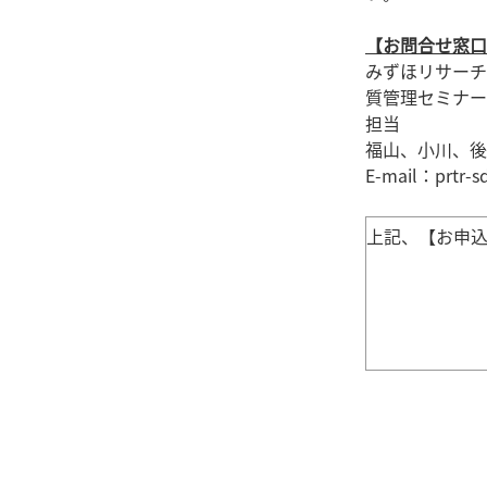
【お問合せ窓口
みずほリサーチ
質管理セミナー
担当
福山、小川、後
E-mail：prtr-s
上記、【お申