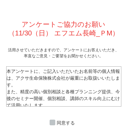
アンケートご協力のお願い
（11/30
（日） エフエム長崎_ＰM
）
活⽤させていただきますので、
アンケートにお答えいただき、
率直なご意⾒・ご要望をお聞かせください。
本アンケートに、ご記⼊いただいたお名前等の個⼈情報
は、アクサ⽣命保険株式会社が厳重にお取扱いいたしま
す。
また、精度の⾼い個別相談と各種プランニング提供、今
後のセミナー開催、個別相談、講師のスキル向上にむけ
て活⽤いたします。
なお、セミナー運営以外には使⽤いたしません。
ご
承諾のうえご記⼊・ご提出くださいますようお願い申
同意する
し上げます。