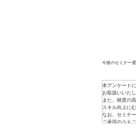
今後のセミナー運
本アンケート
お取扱いいた
また、精度の
スキル向上に
なお、セミナ
ご
承諾のうえ
（AXA-C-22061