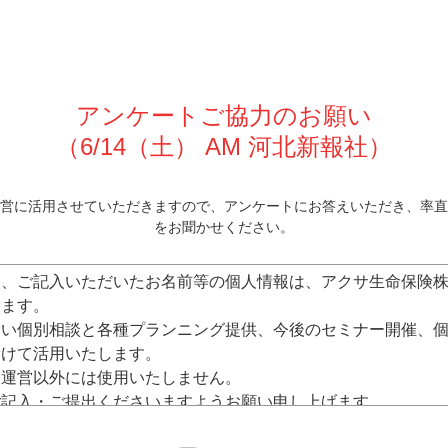
アンケートご協力のお願い
（6/14
（土） AM 河北新報社
）
営に活⽤させていただきますので、
アンケートにお答えいただき、率直
をお聞かせください。
に、ご記⼊いただいたお名前等の個⼈情報は、アクサ⽣命保険
します。
⾼い個別相談と各種プランニング提供、今後のセミナー開催、
むけて活⽤いたします。
ー運営以外には使⽤いたしません。
ご記⼊・ご提出くださいますようお願い申し上げます。
3/847-468)