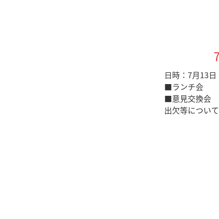
日時：7月13
■ランチ会 1
■意見交換会 
出欠等について