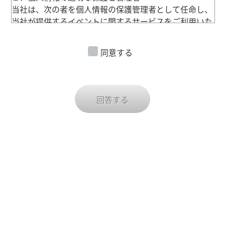
当社は、次の者を個人情報の保護管理者として任命し、
当社が提供するイベントに関するサービスをご利用いた
だく生徒様、保護者様、ご同行者様（以下「お客様」）
の個人情報を適切かつ安全に管理し、個人情報の漏え
同意する
い、滅失又はき損を防止する保護策を講じています。
セイハネットワーク株式会社
管理者名：個人情報保護事務局 責任者
回答する
連絡先：電話 03-5608-7860
２．個人情報の利用目的
お客様の個人情報は、当社が提供するイベントに関する
サービスの提供およびお客様への情報提供及び各種ご案
内のためとし、その利用目的の範囲内で 利用します。
また、留学、旅行中の傷病などの場合の連絡のために利
用いたします。
ご参加いただいたイベントの風景写真・動画を当社の企
画・営業・広報活動のために利用することがございま