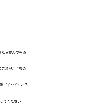
」
れた皆さんの率直
のご意見が今後の
段階（①～⑤）から
力してください。