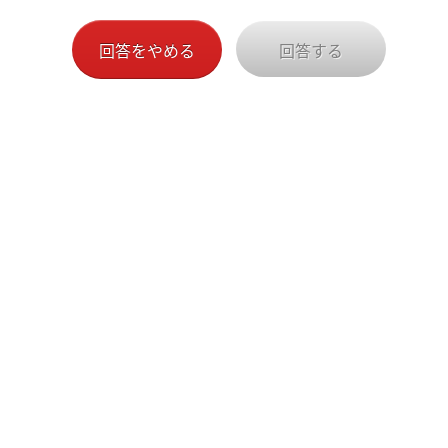
上記の説明を読んで、内容に同意し、回答に協力する場
回答をやめる
回答する
合には、『同意する』を選びの上、『回答する』ボタン
を押して回答にご協力ください。
回答に協力しない場合には、そのままブラウザを閉じる
か、『回答をやめる』ボタンを押して、終了してくださ
い。
『回答する』を選択した場合にも、調査を途中でやめる
ことができます。その場合には、ブラウザを途中で閉じ
てください。回答は送信されません。