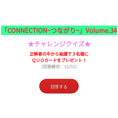
「CONNECTION~つながり~」Volume.34
★チャレンジクイズ★
正解者の中から抽選で３名様に
ＱＵＯカードをプレゼント！
（回答締切：12/31）
回答する