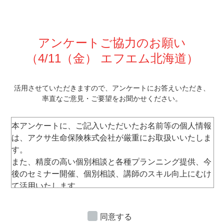
アンケートご協力のお願い
（4/11
（金） エフエム北海道
）
活⽤させていただきますので、
アンケートにお答えいただき、
率直なご意⾒・ご要望をお聞かせください。
本アンケートに、ご記⼊いただいたお名前等の個⼈情報
は、アクサ⽣命保険株式会社が厳重にお取扱いいたしま
す。
また、精度の⾼い個別相談と各種プランニング提供、今
後のセミナー開催、個別相談、講師のスキル向上にむけ
て活⽤いたします。
なお、セミナー運営以外には使⽤いたしません。
ご
承諾のうえご記⼊・ご提出くださいますようお願い申
同意する
し上げます。