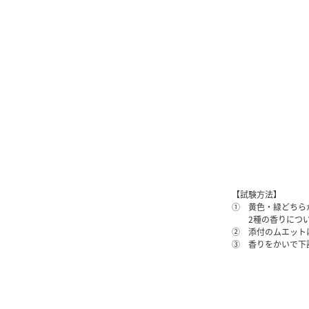
【試験方法】
① 黄色・緑どちら
2種の香りについ
② 添付のムエット
③ 香りをかいで下