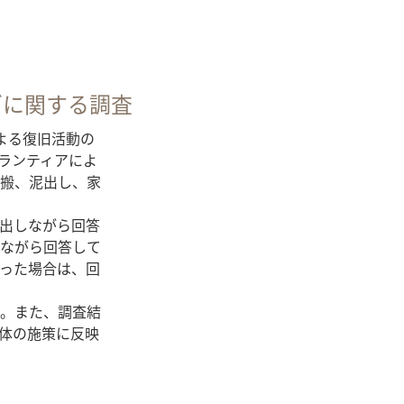
ズに関する
調査
よる復旧活動の
ランティアによ
搬、泥出し、家
出しながら回答
ながら回答して
った場合は、回
。また、調査結
体の施策に反映