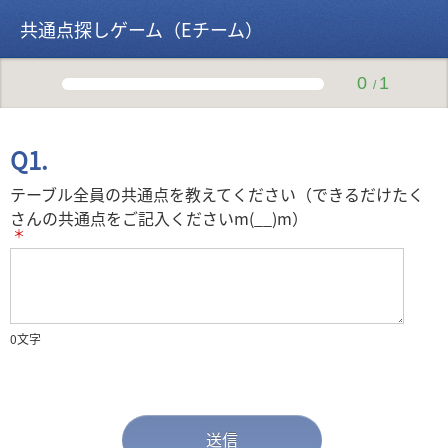
共通点探しゲーム（Eチーム）
0
1
/
Q1.
テーブル全員の共通点を教えてください（できるだけたく
さんの共通点をご記入くださいm(__)m）
＊
0
文字
送信