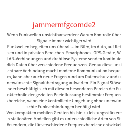
jammermfgcomde2
Wenn Funkwellen unsichtbar werden: Warum Kontrolle über
Signale immer wichtiger wird
Funkwellen begleiten uns überall – im Büro, im Auto, auf Rei
sen und in privaten Bereichen. Smartphones, GPS-Geräte, W
LAN-Verbindungen und drahtlose Systeme senden kontinuie
rlich Daten über verschiedene Frequenzen. Genau diese unsi
chtbare Verbindung macht moderne Kommunikation beque
m, kann aber auch neue Fragen rund um Datenschutz und u
nerwünschte Signalübertragung aufwerfen. Ein Signal Störse
nder beschäftigt sich mit diesem besonderen Bereich der Fu
nktechnik: der gezielten Beeinflussung bestimmter Frequen
zbereiche, wenn eine kontrollierte Umgebung ohne unerwün
schte Funkverbindungen benötigt wird.
Von kompakten mobilen Geräten bis hin zu leistungsstärkere
n stationären Modellen gibt es unterschiedliche Arten von St
örsendern, die für verschiedene Frequenzbereiche entwickel