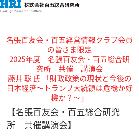
名張百友会・百五経営情報クラブ会員
の皆さま限定
2025年度 名張百友会・百五総合研
究所 共催 講演会
藤井 聡 氏 「財政政策の現状と今後の
日本経済～トランプ大統領は危機か好
機か？～
」
【名張百友会・百五総合研究
所
共催
講演会】