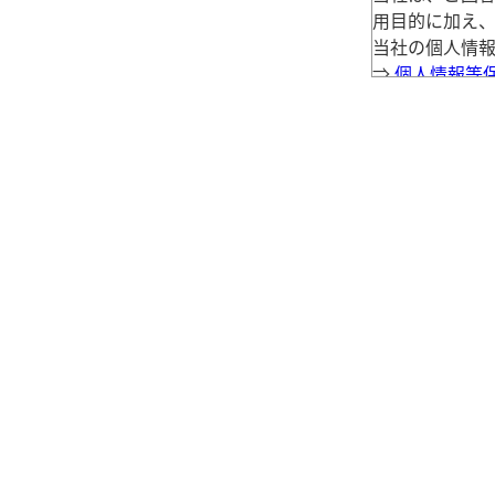
用目的に加え
当社の個人情
⇒
個人情報等
※ 本利用申し
して実施いたし
「Questan
プライバシーポ
⇒
プライバシ