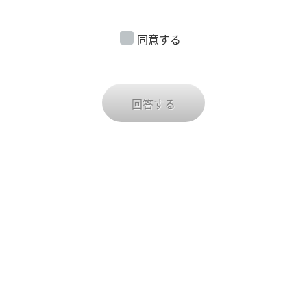
て、当社との間でご契約・お取引がある方及びその代理
人のみならず、法人である場合は、その法人のご担当者
同意する
様も含むものとします。
1. お客様サービス向上
2. 当社の事業に関し、郵便、電子メール、電話、訪問
等による資料送付、情報提供、アンケート収集等を行う
回答する
ため。
3. 顧客・市場動向分析、商品開発等の調査分析または
統計情報の作成等のため。
4. 当社がCookie等により収集したウェブの閲覧履歴を
取得し、これをお客様の個人データと結びつけた上で資
料送付、情報提供、アンケート収集等を行うため。
5. 上記各利用目的を達成するために必要な範囲で、お客
様の同意を得て、または法令に基づいて、第三者に対し
て提供するため。
〇本アンケートの仕組みについて
本アンケートは、株式会社マクロミルの提供するインタ