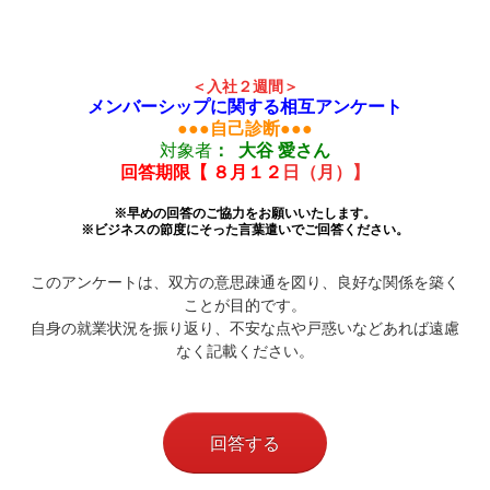
＜入社２週間＞
メンバーシップに関する相互アンケート
●●●
自己診断
●●●
対象者
： 大谷 愛さん
回答期限【 ８月１２
日（月）】
※早めの回答のご協力をお願いいたします。
※ビジネスの節度にそった言葉遣いでご回答ください。
このアンケートは、双方の意思疎通を図り、良好な関係を築く
ことが目的です。
自身の就業状況を振り返り、不安な点や戸惑いなどあれば遠慮
なく記載ください。
回答する