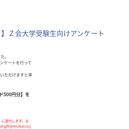
ント】Ｚ会大学受験生向けアンケート
した。
ンケートを行って
いただけますと幸
500円分】を
】に送付します。な
ml.zkai.co.j