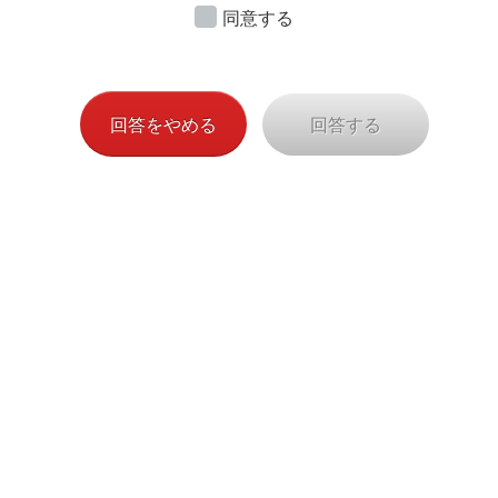
ご
承諾のうえご記⼊・ご提出くださいますようお願い申
同意する
し上げます。
（AXA-C-220613/847-468)
回答をやめる
回答する