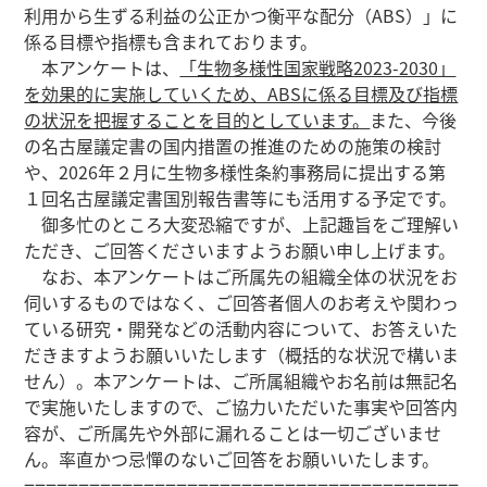
利用から生ずる利益の公正かつ衡平な配分（ABS）」に
係る目標や指標も含まれております。
本アンケートは、
「生物多様性国家戦略2023-2030」
を効果的に実施していくため、ABSに係る目標及び指標
の状況を把握することを目的としています。
また、今後
の名古屋議定書の国内措置の推進のための施策の検討
や、2026年２月に生物多様性条約事務局に提出する第
１回名古屋議定書国別報告書等にも活用する予定です。
御多忙のところ大変恐縮ですが、上記趣旨をご理解い
ただき、ご回答くださいますようお願い申し上げます。
なお、本アンケートはご所属先の組織全体の状況をお
伺いするものではなく、ご回答者個人のお考えや関わっ
ている研究・開発などの活動内容について、お答えいた
だきますようお願いいたします（概括的な状況で構いま
せん）。本アンケートは、ご所属組織やお名前は無記名
で実施いたしますので、ご協力いただいた事実や回答内
容が、ご所属先や外部に漏れることは一切ございませ
ん。率直かつ忌憚のないご回答をお願いいたします。
========================================