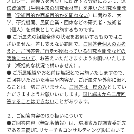
ノロジー、育種等を含む）に関連する分野
において、
遺
伝資源等（生物由来の研究素材等）を用いた研究や開発
等
（
学術目的か商業目的かを問わない
）に関わる、大
学、研究機関、民間企業・団体などの研究者・技術者
（個人）を対象として実施するものです。
● ご所属先の組織全体の状況をお伺いするものではご
ざいません。差し支えない範囲で、
ご回答者個人のお考
えと、ご回答者ご自身が関わっている研究や開発などの
活動について
、お答えいただきますようお願いいたしま
す（概括的な状況で構いません）。
●
ご所属組織やお名前は無記名で実施
いたしますので、
ご回答いただいた事実や内容が、ご所属先や外部に漏れ
ることは一切ございません。
ご回答は一度のみ
としてい
ただきますようお願いいたします。
同じ端末から二度回
答することはできない
ことがあります。
２．ご回答内容の取り扱いについて
●ご回答内容（無記名情報）は、環境省及び調査委託先
である三菱UFJリサーチ＆コンサルティング㈱において