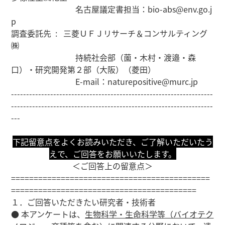
名古屋議定書担当：bio-abs@env.go.j
p
調査委託先 : 三菱ＵＦＪリサーチ＆コンサルティング
㈱
持続社会部（薗・木村・渡邉・森
口）・研究開発第２部（大阪）（菱田）
E-mail：naturepositive@murc.jp
-------------------------------------------------------------------
-------------------------------------------------------------------
---
下記留意点をよくお読みいただき、ご了解いただいたう
えで、ご回答をお願いいたします。
＜ご回答上の留意点＞
============================================
=========================================
１．ご回答いただきたい研究者・技術者
● 本アンケートは、
生物科学・生命科学等（バイオテク