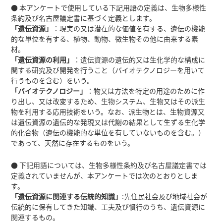
● 本アンケートで使用している下記用語の定義は、生物多様性
条約及び名古屋議定書に基づく定義とします。
「遺伝資源」
：現実の又は潜在的な価値を有する、遺伝の機能
的な単位を有する、植物、動物、微生物その他に由来する素
材。
「遺伝資源の利用」
：遺伝資源の遺伝的又は生化学的な構成に
関する研究及び開発を行うこと（バイオテクノロジーを用いて
行うものを含む）をいう。
「バイオテクノロジー」
：物又は方法を特定の用途のために作
り出し、又は改変するため、生物システム、生物又はその派生
物を利用する応用技術をいう。なお、派生物とは、生物資源又
は遺伝資源の遺伝的な発現又は代謝の結果として生ずる生化学
的化合物（遺伝の機能的な単位を有していないものを含む。）
であって、天然に存在するものをいう。
● 下記用語については、生物多様性条約及び名古屋議定書では
定義されていませんが、本アンケートでは次のとおりとしま
す。
「遺伝資源に関連する伝統的知識」
:先住民社会及び地域社会が
伝統的に保有してきた知識、工夫及び慣行のうち、遺伝資源に
関連するもの。