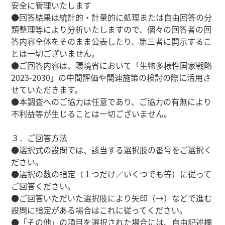
安全に管理いたします
●回答結果は統計的・計量的に処理または自由回答の分
類整理等により分析いたしますので、個々の回答者の回
答内容全体をそのまま公表したり、第三者に開示するこ
とは一切ございません。
●ご回答内容は、環境省において「生物多様性国家戦略
2023-2030」の中間評価や関連施策の検討の際に活用さ
せていただきます。
●本調査へのご協力は任意であり、ご協力の有無により
不利益等が生じることは一切ございません。
３．ご回答方法
●選択式の設問では、該当する選択肢の番号をご選択く
ださい。
●選択の数の指定（１つだけ／いくつでも等）に従って
ご回答ください。
●ご回答いただいた選択肢により矢印（→）などで進む
設問に指定がある場合はこれに従ってください。
●「その他」の項目を選択された場合には、自由記述欄