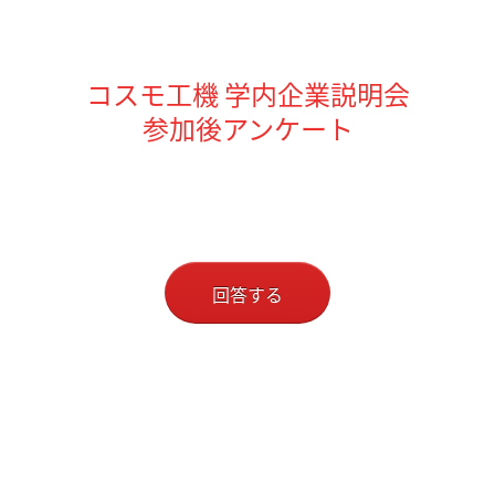
コスモ工機 学内企業
説明会
参加後アンケート
回答する